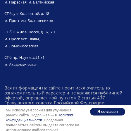
м. Нарвская, м. Балтийская
СПб, ул. Коллонтай, д. 18
м. Проспект Большевиков
СПб Южное шоссе, д. 37, к.1
м. Проспект Славы,
м. Ломоносовская
СПб пр. Науки, д.21 к1
м. Академическая
Вся информация на сайте носит исключительно
ознакомительный характер и не являются публичной
офертой, определённой пунктом 2 статьи 437
Гражданского кодекса Российской Федерации.
Мы используем cookies для улучшения
Я согласен
работы сайта. Подробнее — в
Политике
Политика конфиденциальности
конфиденциальности
. Продолжая
Разработка: Integrator.digital
пользоваться сайтом, вы даёте согласие на
использование файлов cookies