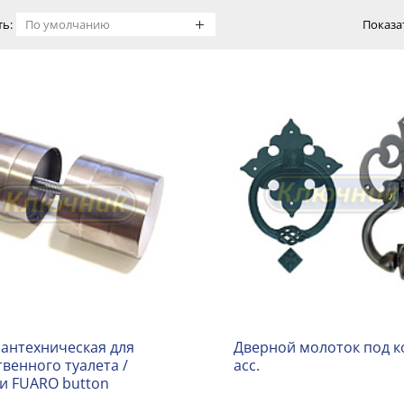
ь:
Показа
сантехническая для
Дверной молоток под к
венного туалета /
асс.
и FUARO button