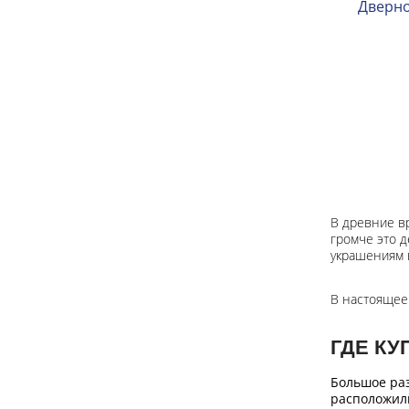
Дверно
В древние в
громче это д
украшениям 
В настоящее
ГДЕ КУ
Большое раз
расположили