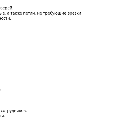
верей.
ые, а также петли, не требующие врезки
ости.
Б
сотрудников.
ся.