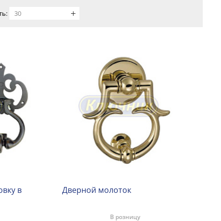
ть:
овку в
Дверной молоток
В розницу