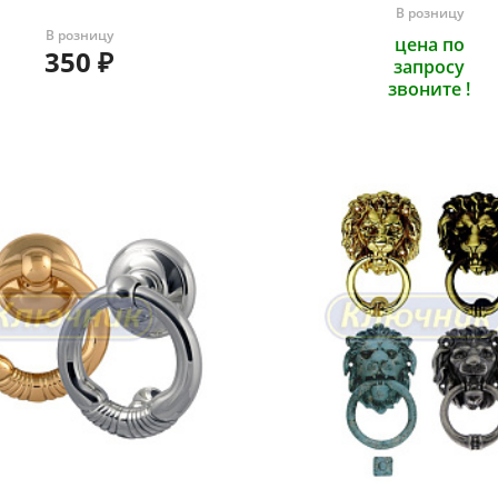
В розницу
В розницу
цена по
350
₽
запросу
звоните !