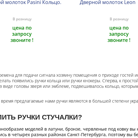
й молоток Pasini Кольцо.
Дверной молоток Leon
В розницу
В розницу
цена по
цена по
запросу
запросу
звоните !
звоните !
ремена для подачи сигнала хозяину помещения о приходе гостей ис
елать появились ручки кольца или ручки кнокеры. Сперва, к просто
в виде головы зверя или эмблеме, подвешивалось кольцо, которым 
 время предлагаемые нами ручки являются в большей степени укр
ПИТЬ РУЧКИ СТУЧАЛКИ?
нообразие моделей в латуни, бронзе, червленые под ковку вы
сь в четырех разных районах Санкт-Петербурга, поэтому вы б